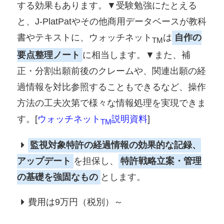
する効果もあります。▼受験勉強にたとえる
と、J-PlatPatやその他商用データベースが教科
書やテキストに、ウォッチネット
は
自作の
TM
要点整理ノート
に相当します。▼また、補
正・分割出願前後のクレームや、関連出願の経
過情報を対比参照することもできるなど、操作
方法の工夫次第で様々な情報処理を実現できま
す。[
ウォッチネット
説明資料
]
TM
監視対象特許の経過情報の効果的な記録、
アップデート
を担保し、
特許戦略立案・管理
の基礎を強固なもの
とします。
費用は9万円（税別）～
＿＿＿＿＿＿＿＿＿
＿