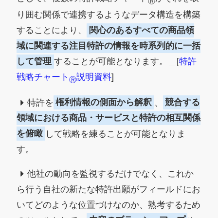
Ⓡ
り囲む関係で連携するようなデータ構造を構築
することにより、
関心のあるすべての商品領
域に関連する注目特許の情報を時系列的に一括
して管理
することが可能となります。
＿
[
特許
戦略チャート
説明資料
]
Ⓡ
特許を
権利情報の側面から解釈
、
競合する
領域における商品・サービスと特許の相互関係
を俯瞰
して戦略を練ることが可能となりま
す。
他社の動向を監視するだけでなく、これか
ら行う自社の新たな特許出願がフィールドにお
いてどのような位置づけなのか、熟考するため