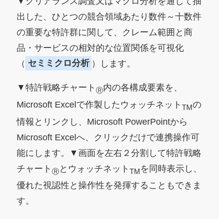
▼クリアランス調査又はマクロ分析を通じて抽
出した、ひとつの競合領域あたり数件～十数件
の重要な特許群に関して、クレーム範囲と商
品・サービスの相対的な位置関係を可視化
（
セミミクロ分析
）します。
▼特許戦略チャート
内の各構成要素を、
Ⓡ
Microsoft Excelで作製したウォッチネット
の
TM
情報とリンクし、Microsoft PowerPointから
Microsoft Excelへ、クリックだけで連携操作可
能にします。▼画面を左右２分割して特許戦略
チャート
とウォッチネット
を同時表示し、
Ⓡ
TM
優れた視認性と操作性を発揮することもできま
す。