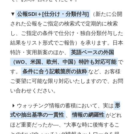
▼
公報SDI＋[仕分け・分類付与]
（新たに公開
された公報をご指定の検索式で定期的に検索
し、ご指定の条件で仕分け・独自分類付与した
結果をリスト形式でご報告）を承ります。日本
特許・実用新案のほか、
英語ベースの外国
（WO、米国、欧州、中国）特許も対応可能
で
す。
条件に合う記載箇所の抜粋
など、お客様
ご要望に可能な限り対応いたしますので、お問
い合わせください。
ウォッチング情報の蓄積において、実は
形
式や抽出基準の一貫性
、
情報の網羅性
がどれ
ほど重要だったか―、“大事な時に後悔するこ