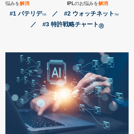
悩みを
解消
______________
IPL
のお悩みを
解消
#1 パテリデ
／ #2 ウォッチネット
TM
TM
／ #3 特許戦略チャート
Ⓡ