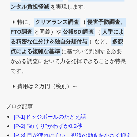
ンタル負担軽減
を実現します。
特に、
クリアランス調査
（
侵害予防調査、
FTO調査
と同義
）
や
公報SDI調査
（
人手によ
る精密な仕分け＆独自分類付与
）など、
多観
点による複雑な基準
に基づいて判別する必要
がある調査において力を発揮できることが特長
です。
費用は２万円（税別）～
ブログ記事
[P-1]ドッジボールのたとえ話
[P-2] “めくり”がわずか0.2秒
[P-3] 目が疲れにくい、視線の動きを小さく抑え