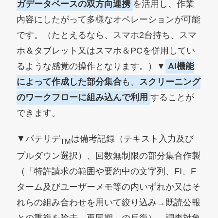
ガデータベースの双方向連携
を活用し、作業
内容にしたがって多様なオペレーションが可能
です。（たとえるなら、スマホ2台持ち、スマ
ホ＆タブレット又はスマホ＆PCを併用してい
るような感覚の操作となります。）▼
AI機能
によって作成した部分集合
も、
スクリーニング
のワークフローに組み込んで利用
することが
できます。
▼パテリデ
は備考記録（テキスト入力及び
TM
プルダウン選択）、回数無制限の部分集合作製
（「特許請求の範囲や要約中の文字列、FI、F
ターム及びユーザーメモ等の内いずれか又はそ
れらの組み合わせを用いて絞り込み→既読公報
との重複を除去→再同期」の反復）、調査対象