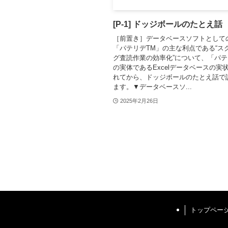
[P-1] ドッジボールのたとえ話
［前置き］データベースソフトとしてのE
「パテリデTM」の主な利点である“ス
グ査読作業の効率化”について、「パテ
の実体であるExcelデータベースの実
れてから、ドッジボールのたとえ話で
ます。▼データベースソ...
2025年2月26日
トップペー