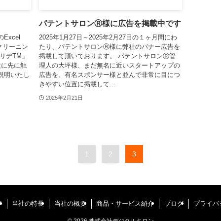
パテントサロンⓇ様に広告を掲載中です
xcel
2025年1月27日～2025年2月27日の１ヶ月間にわ
クリーニン
たり、パテントサロンⓇ様に弊社のバナー広告を
リデTM」
掲載して頂いております。 パテントサロンⓇ管
状に先に触
理人の大坪様、まだ無名に近いスタートアップの
説明いたし
広告を、有名スポンサー様と並んで非常に目につ
きやすい位置に掲載して...
2025年2月21日
1
2
3
ジ
当社の特長
当社の概要
商品・サービス紹介
ブログ
プライバ